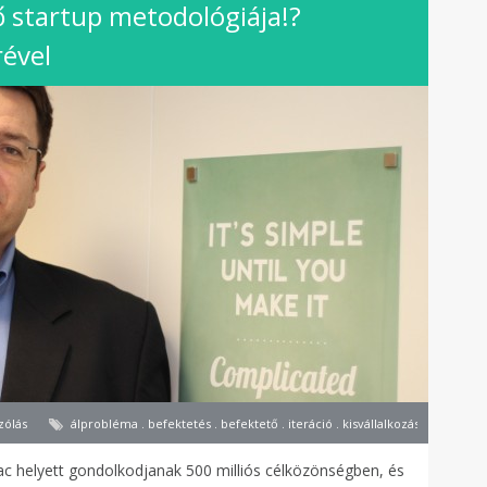
ő startup metodológiája!?
rével
zólás
álprobléma . befektetés . befektető . iteráció . kisvállalkozás . kockázati 
ac helyett gondolkodjanak 500 milliós célközönségben, és