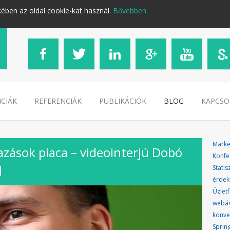
kében az oldal cookie-kat használ.
Bővebben
CIÁK
REFERENCIÁK
PUBLIKÁCIÓK
BLOG
KAPCSO
Marke
azások piaca – videointerjú Dobó
Konfe
l
Statis
érdek
Üzletf
webá
konve
Sprin