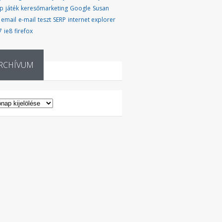
up
játék
keresőmarketing
Google
Susan
email
e-mail
teszt
SERP
internet explorer
7
ie8
firefox
RCHÍVUM
CHÍVUM
. mobile . videointerjú .