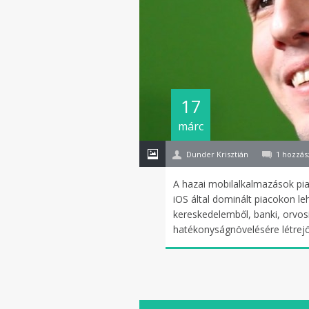
17
márc
Dunder Krisztián
1 hozzás
A hazai mobilalkalmazások piac
iOS által dominált piacokon le
kereskedelemből, banki, orvo
hatékonyságnövelésére létrejö