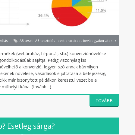
zólás
AB teszt . AB tesztelés . best practices . bevált gyakorlatok . CRO . ese
rmékek (webáruház, hírportál, stb.) konverziónövelése
ondolkodásúak sajátja. Pedig viszonylag kis
növelhető a konverzió, legyen szó annak bármilyen
tékének növelése, vásárlások eljuttatása a befejezésig,
i cikk már bizonyított példákon keresztül vezet be a
y műhelytitkába. (tovább…)
TOVÁBB
b? Esetleg sárga?