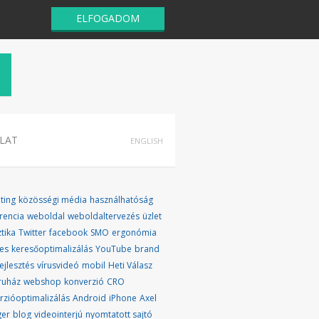
ELFOGADOM
LAT
ENGLISH
ting
közösségi média
használhatóság
rencia
weboldal
weboldaltervezés
üzlet
ztika
Twitter
facebook
SMO
ergonómia
es
keresőoptimalizálás
YouTube
brand
ejlesztés
vírusvideó
mobil
Heti Válasz
ruház
webshop
konverzió
CRO
rzióoptimalizálás
Android
iPhone
Axel
ger
blog
videointerjú
nyomtatott sajtó