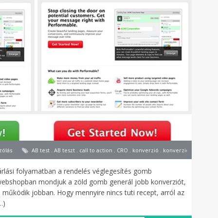
zólás
AB test . AB teszt . call to action . CRO . konverzió . konverzióoptimalizál
rlási folyamatban a rendelés véglegesítés gomb
ebshopban mondjuk a zöld gomb generál jobb konverziót,
 működik jobban. Hogy mennyire nincs tuti recept, arról az
…)