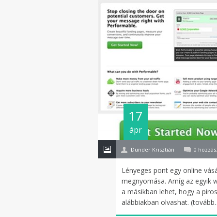
17
ápr
Dunder Krisztián
0 hozzás
Lényeges pont egy online vásá
megnyomása. Amíg az egyik w
a másikban lehet, hogy a piros
alábbiakban olvashat. (tovább