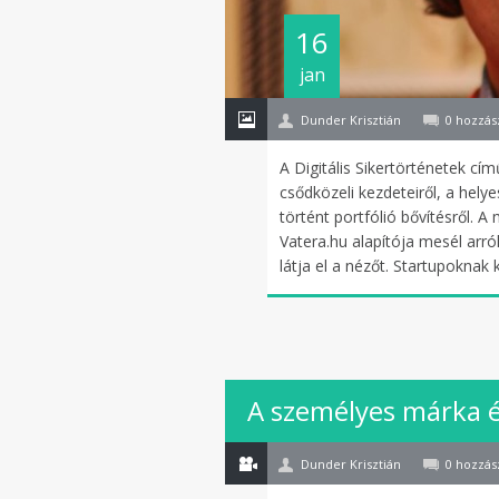
16
jan
Dunder Krisztián
0 hozzás
A Digitális Sikertörténetek cí
csődközeli kezdeteiről, a helye
történt portfólió bővítésről. 
Vatera.hu alapítója mesél arró
látja el a nézőt. Startupoknak
05
A személyes márka é
nov
Dunder Krisztián
0 hozzás