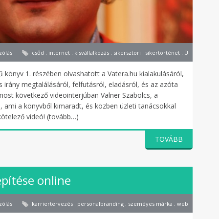
zólás
csőd . internet . kisvállalkozás . sikersztori . sikertörténet . Üzletfejlesz
mű könyv 1. részében olvashatott a Vatera.hu kialakulásáról,
s irány megtalálásáról, felfutásról, eladásról, és az azóta
A most következő videointerjúban Valner Szabolcs, a
l, ami a könyvből kimaradt, és közben üzleti tanácsokkal
 kötelező videó! (tovább…)
TOVÁBB
pítése online
zólás
karriertervezés . personalbranding . szeméyes márka . web2.0 .