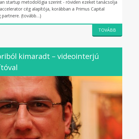
lean startup metodológia szerint - röviden ezeket tanácsolja
p accelerator cég alapítója, korábban a Primus Capital
 partnere. (tovább…)
TOVÁBB
riból kimaradt – videointerjú
ítóval