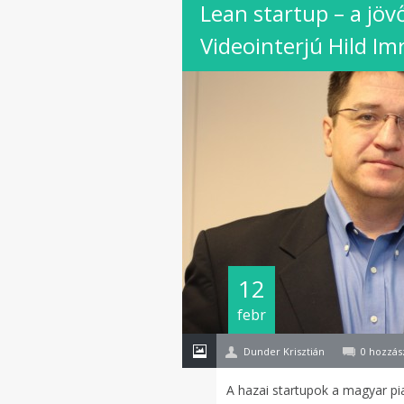
Lean startup – a jöv
Videointerjú Hild Im
12
febr
Dunder Krisztián
0 hozzás
A hazai startupok a magyar pi