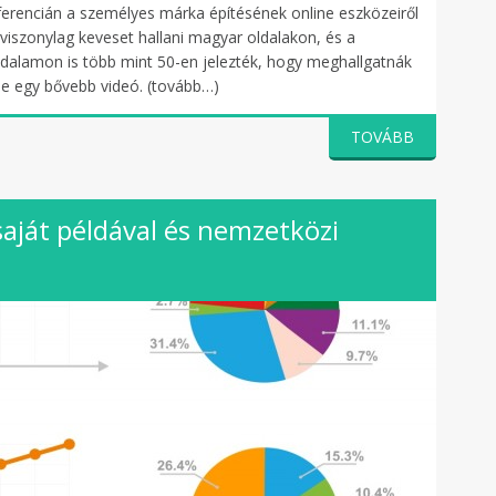
erencián a személyes márka építésének online eszközeiről
viszonylag keveset hallani magyar oldalakon, és a
lamon is több mint 50-en jelezték, hogy meghallgatnák
őle egy bővebb videó. (tovább…)
TOVÁBB
saját példával és nemzetközi
l