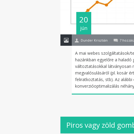
20
jún
Dunder Krisztián
7 hozzás
A mai webes szolgáltatások/te
hazánkban egyelőre a haladó g
változtatásokkal látványosan 
megvalósulásáról (pl. kosár ér
feliratkoztatás, stb). Az alább
konverzióoptimalizálás néhán
Piros vagy zöld gom