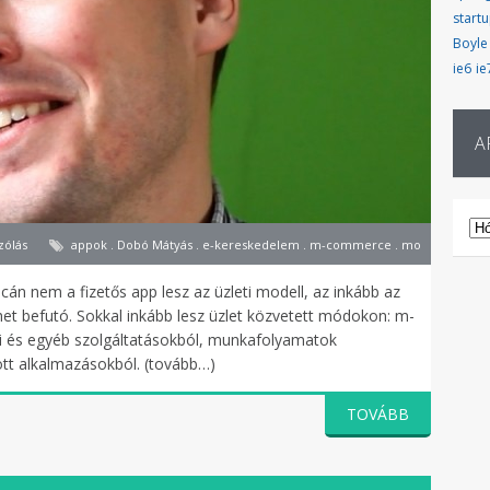
start
Boyle
ie6
ie
A
AR
zólás
appok . Dobó Mátyás . e-kereskedelem . m-commerce . mobilalkalmazás 
án nem a fizetős app lesz az üzleti modell, az inkább az
het befutó. Sokkal inkább lesz üzlet közvetett módokon: m-
si és egyéb szolgáltatásokból, munkafolyamatok
tt alkalmazásokból. (tovább…)
TOVÁBB