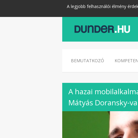
A legjobb felhasználói élmény érde
BEMUTATKOZÓ
KOMPETEN
A hazai mobilalkalm
Mátyás Doransky-va