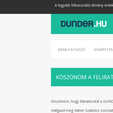
A legjobb felhasználói élmény érde
BEMUTATKOZÓ
KOMPETEN
KÖSZÖNÖM A FELIRAT
Köszönöm, hogy feliratkoztál a DUNDER
Hallgasd meg Valner Szabolcs sorozato