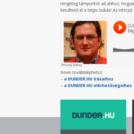
rengeteg támpontot ad ahhoz, hogyan i
kerülhető el a teljes bukás! Az interjút
Innen továbbléphetsz:
–
a DUNDER.HU írásaihoz
–
a DUNDER.HU elérhetőségeihez