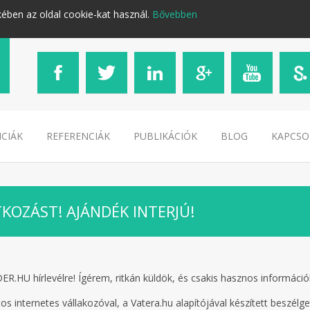
kében az oldal cookie-kat használ.
Bővebben
CIÁK
REFERENCIÁK
PUBLIKÁCIÓK
BLOG
KAPCSO
KOZÁST! AJÁNDÉK INTERJÚ!
.HU hírlevélre! Ígérem, ritkán küldök, és csakis hasznos információ
s internetes vállakozóval, a Vatera.hu alapítójával készített beszélge