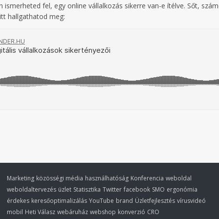
smerheted fel, egy online vállalkozás sikerre van-e ítélve. Sőt, szá
 itt hallgathatod meg:
Marketing
közösségi média
használhatóság
Konferencia
weboldal
weboldaltervezés
üzlet
Statisztika
Twitter
facebook
SMO
ergonómia
érdekes
keresőoptimalizálás
YouTube
brand
Üzletfejlesztés
vírusvideó
mobil
Heti Válasz
webáruház
webshop
konverzió
CRO