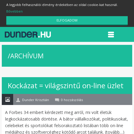
A legjobb felhasználói élmény érdekében az oldal cookie-kat használ.
Bővebben
ELFOGADOM
/
ARCHÍVUM
26
Kockázat = világszintű on-line üzlet
jan
Dunder Krisztián
0 hozzászólás
A Forbes 34 embert kérdezett meg arról, mi volt életük
legkockázatosabb döntése. A bátor vállalkozókat, politikusokat,
celebeket és sportolókat felsorakoztató listában több on-line
médiához és szoftvercéghez kötődő arcot találunk. (tovább…)