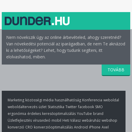
Nem növekszik úgy az online árbevételed, ahogy szeretnéd?
Van növekedési potenciál az iparágadban, de nem Te aknázod
ki a lehetőségeket? Lehet, hogy tudunk segíteni, itt
elolvashatod, miben.
TOVÁBB
Marketing
közösségi média
használhatóság
Konferencia
weboldal
weboldaltervezés
üzlet
Statisztika
Twitter
facebook
SMO
ergonómia
érdekes
keresőoptimalizálás
YouTube
brand
Üzletfejlesztés
vírusvideó
mobil
Heti Válasz
webáruház
webshop
konverzió
CRO
konverzióoptimalizálás
Android
iPhone
Axel