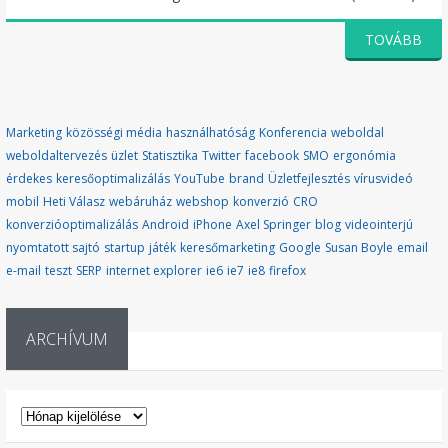
TOVÁBB
Marketing
közösségi média
használhatóság
Konferencia
weboldal
weboldaltervezés
üzlet
Statisztika
Twitter
facebook
SMO
ergonómia
érdekes
keresőoptimalizálás
YouTube
brand
Üzletfejlesztés
vírusvideó
mobil
Heti Válasz
webáruház
webshop
konverzió
CRO
konverzióoptimalizálás
Android
iPhone
Axel Springer
blog
videointerjú
nyomtatott sajtó
startup
játék
keresőmarketing
Google
Susan Boyle
email
e-mail
teszt
SERP
internet explorer
ie6
ie7
ie8
firefox
ARCHÍVUM
ARCHÍVUM