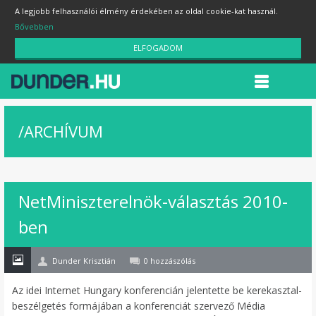
A legjobb felhasználói élmény érdekében az oldal cookie-kat használ.
Bővebben
ELFOGADOM
/
ARCHÍVUM
NetMiniszterelnök-választás 2010-
28
ben
okt
Dunder Krisztián
0 hozzászólás
Az idei Internet Hungary konferencián jelentette be kerekasztal-
beszélgetés formájában a konferenciát szervező Média