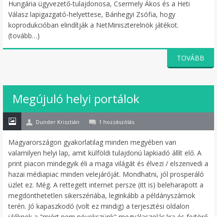
Hungária ügyvezető-tulajdonosa, Csermely Ákos és a Heti
Válasz lapigazgató-helyettese, Bánhegyi Zsófia, hogy
koprodukcióban elindítják a NetMiniszterelnök játékot.
(tovább…)
TOVÁBB
12
Megújuló helyi portálok
okt
Dunder Krisztián
1 hozzászólás
Magyarországon gyakorlatilag minden megyében van
valamilyen helyi lap, amit külföldi tulajdonú lapkiadó állít elő. A
print piacon mindegyik éli a maga világát és élvezi / elszenvedi a
hazai médiapiac minden velejáróját. Mondhatni, jól prosperáló
üzlet ez. Még. A rettegett internet persze (itt is) beleharapott a
megdönthetetlen sikerszériába, leginkább a példányszámok
terén. Jó kapaszkodó (volt ez mindig) a terjesztési oldalon
ülőknek a "miért nem növekszünk" megválaszolására és fejtörő