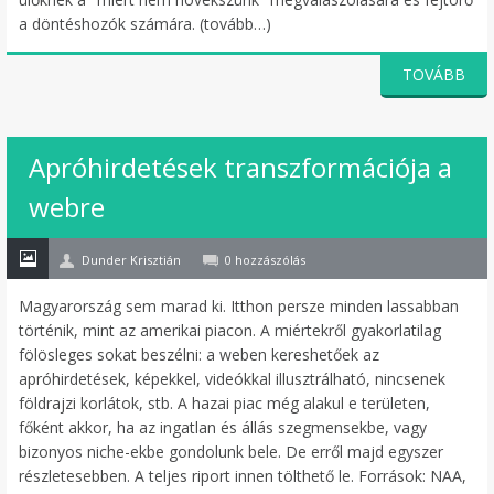
a döntéshozók számára. (tovább…)
TOVÁBB
Apróhirdetések transzformációja a
26
webre
máj
Dunder Krisztián
0 hozzászólás
Magyarország sem marad ki. Itthon persze minden lassabban
történik, mint az amerikai piacon. A miértekről gyakorlatilag
fölösleges sokat beszélni: a weben kereshetőek az
apróhirdetések, képekkel, videókkal illusztrálható, nincsenek
földrajzi korlátok, stb. A hazai piac még alakul e területen,
főként akkor, ha az ingatlan és állás szegmensekbe, vagy
bizonyos niche-ekbe gondolunk bele. De erről majd egyszer
részletesebben. A teljes riport innen tölthető le. Források: NAA,