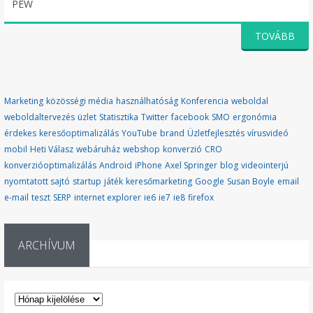
PEW
TOVÁBB
Marketing
közösségi média
használhatóság
Konferencia
weboldal
weboldaltervezés
üzlet
Statisztika
Twitter
facebook
SMO
ergonómia
érdekes
keresőoptimalizálás
YouTube
brand
Üzletfejlesztés
vírusvideó
mobil
Heti Válasz
webáruház
webshop
konverzió
CRO
konverzióoptimalizálás
Android
iPhone
Axel Springer
blog
videointerjú
nyomtatott sajtó
startup
játék
keresőmarketing
Google
Susan Boyle
email
e-mail
teszt
SERP
internet explorer
ie6
ie7
ie8
firefox
ARCHÍVUM
ARCHÍVUM