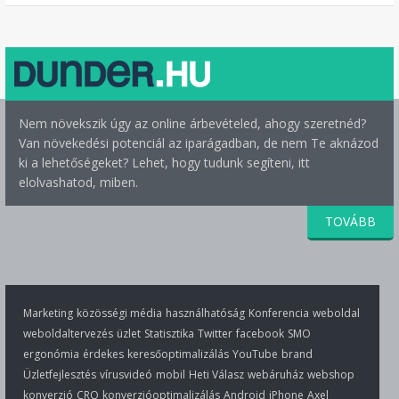
Nem növekszik úgy az online árbevételed, ahogy szeretnéd?
Van növekedési potenciál az iparágadban, de nem Te aknázod
ki a lehetőségeket? Lehet, hogy tudunk segíteni, itt
elolvashatod, miben.
TOVÁBB
Marketing
közösségi média
használhatóság
Konferencia
weboldal
weboldaltervezés
üzlet
Statisztika
Twitter
facebook
SMO
ergonómia
érdekes
keresőoptimalizálás
YouTube
brand
Üzletfejlesztés
vírusvideó
mobil
Heti Válasz
webáruház
webshop
konverzió
CRO
konverzióoptimalizálás
Android
iPhone
Axel