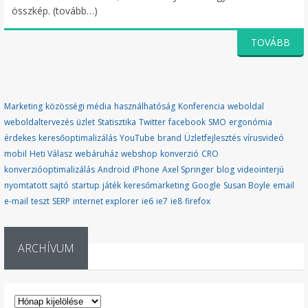
összkép. (tovább…)
TOVÁBB
Marketing
közösségi média
használhatóság
Konferencia
weboldal
weboldaltervezés
üzlet
Statisztika
Twitter
facebook
SMO
ergonómia
érdekes
keresőoptimalizálás
YouTube
brand
Üzletfejlesztés
vírusvideó
mobil
Heti Válasz
webáruház
webshop
konverzió
CRO
konverzióoptimalizálás
Android
iPhone
Axel Springer
blog
videointerjú
nyomtatott sajtó
startup
játék
keresőmarketing
Google
Susan Boyle
email
e-mail
teszt
SERP
internet explorer
ie6
ie7
ie8
firefox
ARCHÍVUM
ARCHÍVUM