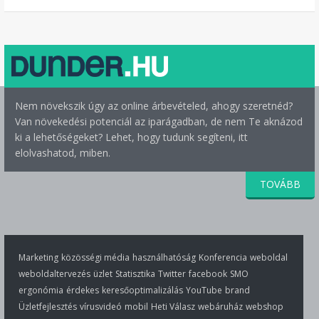
Nem növekszik úgy az online árbevételed, ahogy szeretnéd?
Van növekedési potenciál az iparágadban, de nem Te aknázod
ki a lehetőségeket? Lehet, hogy tudunk segíteni, itt
elolvashatod, miben.
TOVÁBB
Marketing
közösségi média
használhatóság
Konferencia
weboldal
weboldaltervezés
üzlet
Statisztika
Twitter
facebook
SMO
ergonómia
érdekes
keresőoptimalizálás
YouTube
brand
Üzletfejlesztés
vírusvideó
mobil
Heti Válasz
webáruház
webshop