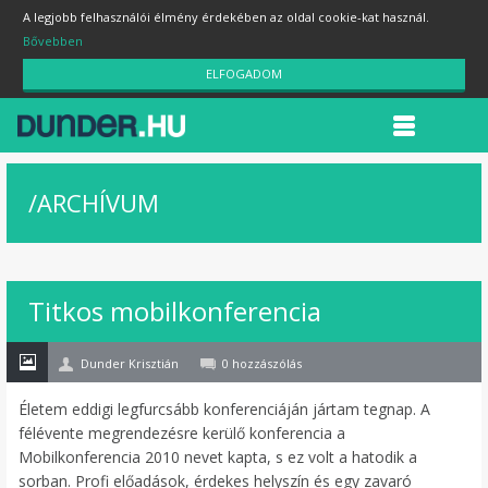
A legjobb felhasználói élmény érdekében az oldal cookie-kat használ.
Bővebben
ELFOGADOM
/
ARCHÍVUM
07
Titkos mobilkonferencia
máj
Dunder Krisztián
0 hozzászólás
Életem eddigi legfurcsább konferenciáján jártam tegnap. A
félévente megrendezésre kerülő konferencia a
Mobilkonferencia 2010 nevet kapta, s ez volt a hatodik a
sorban. Profi előadások, érdekes helyszín és egy zavaró