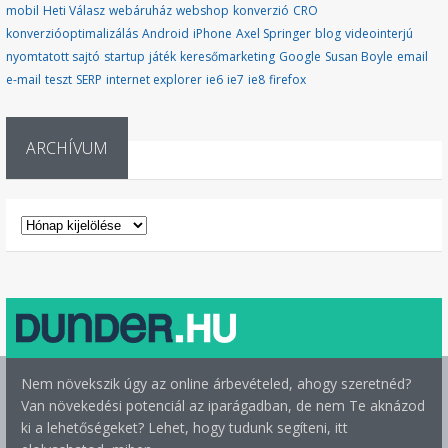
mobil
Heti Válasz
webáruház
webshop
konverzió
CRO
konverzióoptimalizálás
Android
iPhone
Axel Springer
blog
videointerjú
nyomtatott sajtó
startup
játék
keresőmarketing
Google
Susan Boyle
email
e-mail
teszt
SERP
internet explorer
ie6
ie7
ie8
firefox
ARCHÍVUM
ARCHÍVUM
Nem növekszik úgy az online árbevételed, ahogy szeretnéd?
Van növekedési potenciál az iparágadban, de nem Te aknázod
ki a lehetőségeket? Lehet, hogy tudunk segíteni, itt