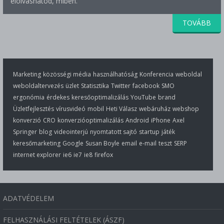
elolvashatod, miben.
TOVÁBB
Marketing
közösségi média
használhatóság
Konferencia
weboldal
weboldaltervezés
üzlet
Statisztika
Twitter
facebook
SMO
ergonómia
érdekes
keresőoptimalizálás
YouTube
brand
Üzletfejlesztés
vírusvideó
mobil
Heti Válasz
webáruház
webshop
konverzió
CRO
konverzióoptimalizálás
Android
iPhone
Axel
Springer
blog
videointerjú
nyomtatott sajtó
startup
játék
keresőmarketing
Google
Susan Boyle
email
e-mail
teszt
SERP
internet explorer
ie6
ie7
ie8
firefox
ADATVÉDELEM
FELHASZNÁLÁSI FELTÉTELEK (ÁSZF)