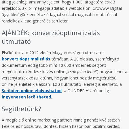
átlag jelenleg, ami annyit jelent, hogy 1 000 látogatóra esik 3
érdeklődő, aki pl. megadja adatait a weboldalon. Growww Digital
ügynökségünk ennél az átlagnál sokkal magasabb mutatókkal
rendelkezik lead generálás területen.
AJÁNDÉK:
konverzióoptimalizálás
útmutató
Elsőként írtam 2012 elején Magyarországon útmutatót
konverzióoptimalizálás
témában. A 28 oldalas, szemfelnyitó
dokumentum eddig több mint 10 000 embernek segített
megérteni, miért lesz kevés online
„csak jelen lenni”
, hogyan lehet a
versenytársak közül kitűnni, hogyan lehet pozitív megtérülésű
online jelenlétet kialakítani. Ez az útmutató jelenleg is elérhető, a
Scribden online elolvashat
od
, a DUNDER.HU-ról pedig
ingyenesen letölthet
ed
.
Segíthetünk?
A megfelelő online marketing partnert mindig nehéz kiválasztani.
Felelős és hosszútávú döntés, hiszen hasonlóan bizalmi kérdés,