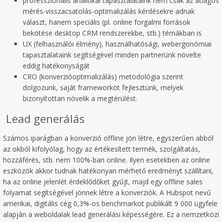
professzionális analitikai tapasztalataink nem csak az átlagos
mérés-visszacsatolás-optimalizálás kérdésekre adnak
választ, hanem speciális (pl. online forgalmi források
bekötése desktop CRM rendszerekbe, stb.) témákban is
UX (felhasználói élmény), használhatósági, webergonómiai
tapasztalataink segítségével minden partnerünk növelte
eddig hatékonyságát
CRO (konverzióoptimalizálás) metodológia szerint
dolgozunk, saját frameworköt fejlesztünk, melyek
bizonyítottan növelik a megtérülést.
Lead generálás
Számos iparágban a konverzió offline jön létre, egyszerűen abból
az okból kifolyólag, hogy az értékesített termék, szolgáltatás,
hozzáférés, stb. nem 100%-ban online. Ilyen esetekben az online
eszközök akkor tudnak hatékonyan mérhető eredményt szállítani,
ha az online jelenlét érdeklődőket gyűjt, majd egy offline sales
folyamat segítségével jönnek létre a konverziók. A Hubspot nevű
amerikai, digitális cég 0,3%-os benchmarkot publikált 9 000 ügyfele
alapján a weboldalak lead generálási képességére. Ez a nemzetközi