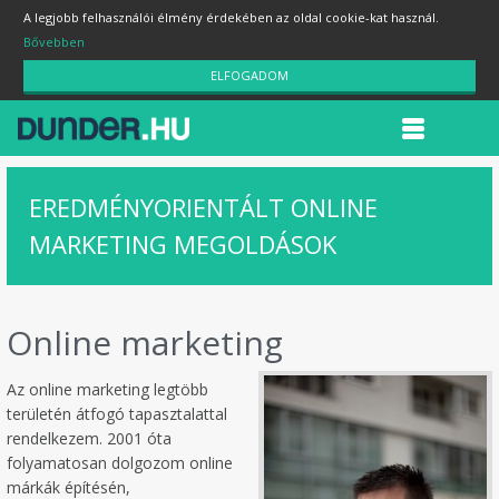
A legjobb felhasználói élmény érdekében az oldal cookie-kat használ.
Bővebben
ELFOGADOM
EREDMÉNYORIENTÁLT ONLINE
MARKETING MEGOLDÁSOK
Online marketing
Az online marketing legtöbb
területén átfogó tapasztalattal
rendelkezem. 2001 óta
folyamatosan dolgozom online
márkák építésén,