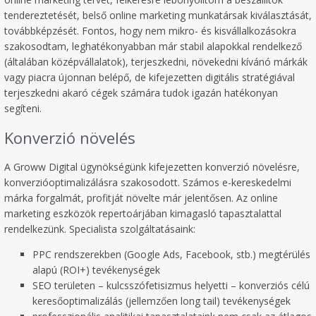
tendereztetését, belső online marketing munkatársak kiválasztását,
továbbképzését. Fontos, hogy nem mikro- és kisvállalkozásokra
szakosodtam, leghatékonyabban már stabil alapokkal rendelkező
(általában középvállalatok), terjeszkedni, növekedni kívánó márkák
vagy piacra újonnan belépő, de kifejezetten digitális stratégiával
terjeszkedni akaró cégek számára tudok igazán hatékonyan
segíteni.
Konverzió növelés
A Groww Digital ügynökségünk kifejezetten konverzió növelésre,
konverzióoptimalizálásra szakosodott. Számos e-kereskedelmi
márka forgalmát, profitját növelte már jelentősen. Az online
marketing eszközök repertoárjában kimagasló tapasztalattal
rendelkezünk. Specialista szolgáltatásaink:
PPC rendszerekben (Google Ads, Facebook, stb.) megtérülés
alapú (ROI+) tevékenységek
SEO területen – kulcsszófetisizmus helyetti – konverziós célú
keresőoptimalizálás (jellemzően long tail) tevékenységek