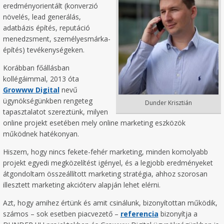
eredményorientált (konverzió
növelés, lead generálás,
adatbázis építés, reputáció
menedzsment, személyesmárka-
építés) tevékenységeken.
Korábban főállásban
kollégáimmal, 2013 óta
Growww Digital
nevű
ügynökségünkben rengeteg
Dunder Krisztián
tapasztalatot szereztünk, milyen
online projekt esetében mely online marketing eszközök
működnek hatékonyan.
Hiszem, hogy nincs fekete-fehér marketing, minden komolyabb
projekt egyedi megközelítést igényel, és a legjobb eredményeket
átgondoltam összeállított marketing stratégia, ahhoz szorosan
illesztett marketing akcióterv alapján lehet elérni.
Azt, hogy amihez értünk és amit csinálunk, bizonyítottan működik,
számos – sok esetben piacvezető –
referencia
bizonyítja a