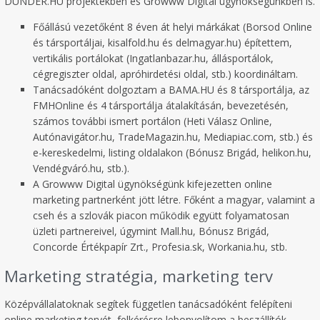
DUNDER.HU projektekben és Growww Digital ügynökségünkben is.
Főállású vezetőként 8 éven át helyi márkákat (Borsod Online
és társportáljai, kisalfold.hu és delmagyar.hu) építettem,
vertikális portálokat (Ingatlanbazar.hu, állásportálok,
cégregiszter oldal, apróhirdetési oldal, stb.) koordináltam.
Tanácsadóként dolgoztam a BAMA.HU és 8 társportálja, az
FMHOnline és 4 társportálja átalakításán, bevezetésén,
számos további ismert portálon (Heti Válasz Online,
Autónavigátor.hu, TradeMagazin.hu, Mediapiac.com, stb.) és
e-kereskedelmi, listing oldalakon (Bónusz Brigád, helikon.hu,
Vendégváró.hu, stb.).
A Growww Digital ügynökségünk kifejezetten online
marketing partnerként jött létre. Főként a magyar, valamint a
cseh és a szlovák piacon működik együtt folyamatosan
üzleti partnereivel, úgymint Mall.hu, Bónusz Brigád,
Concorde Értékpapír Zrt., Profesia.sk, Workania.hu, stb.
Marketing stratégia, marketing terv
Középvállalatoknak segítek független tanácsadóként felépíteni
online marketing tervét, felkérésre lebonyolítom a beszállítók