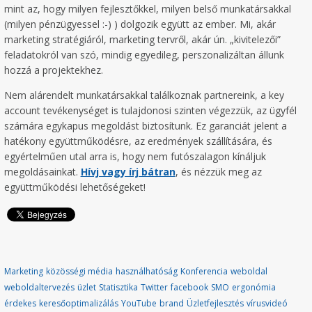
mint az, hogy milyen fejlesztőkkel, milyen belső munkatársakkal
(milyen pénzügyessel :-) ) dolgozik együtt az ember. Mi, akár
marketing stratégiáról, marketing tervről, akár ún. „kivitelezői”
feladatokról van szó, mindig egyedileg, perszonalizáltan állunk
hozzá a projektekhez.
Nem alárendelt munkatársakkal találkoznak partnereink, a key
account tevékenységet is tulajdonosi szinten végezzük, az ügyfél
számára egykapus megoldást biztosítunk. Ez garanciát jelent a
hatékony együttműködésre, az eredmények szállítására, és
egyértelműen utal arra is, hogy nem futószalagon kínáljuk
megoldásainkat.
Hívj vagy írj bátran
, és nézzük meg az
együttműködési lehetőségeket!
Marketing
közösségi média
használhatóság
Konferencia
weboldal
weboldaltervezés
üzlet
Statisztika
Twitter
facebook
SMO
ergonómia
érdekes
keresőoptimalizálás
YouTube
brand
Üzletfejlesztés
vírusvideó