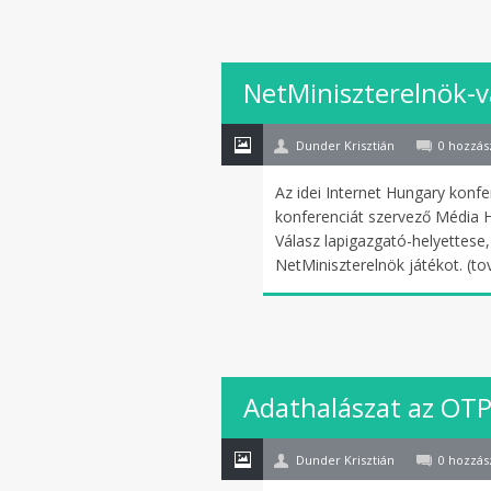
28
NetMiniszterelnök-v
okt
Dunder Krisztián
0 hozzás
Az idei Internet Hungary konf
konferenciát szervező Média 
Válasz lapigazgató-helyettese
NetMiniszterelnök játékot. (t
27
Adathalászat az OTP
okt
Dunder Krisztián
0 hozzás