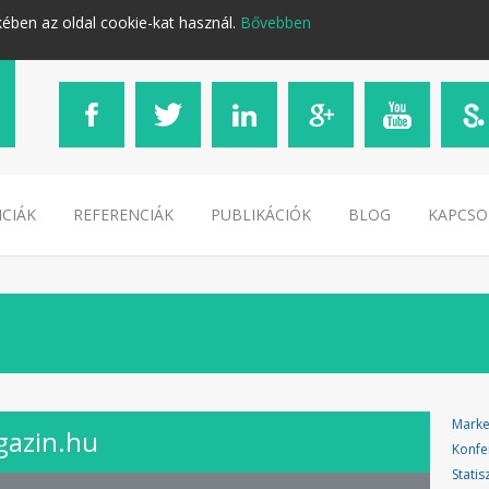
kében az oldal cookie-kat használ.
Bővebben
CIÁK
REFERENCIÁK
PUBLIKÁCIÓK
BLOG
KAPCSO
Marke
gazin.hu
Konfe
Statis