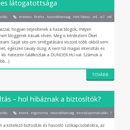
s látogatottsága
zólás
érdekes . firefox . használhatóság . Heti Válasz . ie6 . ie7 . ie8 . internet 
zzal, hogyan teljesítenek a hazai blogok, milyen
smert bloggerek írásaik révén. Meg is kérdeztem Őket
aptam. Saját site-om simítgatására viszont több okból sem
et, egészen tavaly őszig. A nem túl magas intenzitás és
 is kb. hatezren találkoztak a DUNDER.HU-val. Számok a
ább…)
TOVÁBB
ltás – hol hibáznak a biztosítók?
zólás
brand . ergonómia . használhatóság . keresőoptimalizálás . SERP . Statisz
 a kötelező biztosítás és hasonló szókapcsolatokra, az