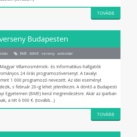
TOVÁBB
verseny Budapesten
zólás
BME . MAVE . verseny . weboldal .
 Magyar Villamosmérnök- és Informatikus-hallgatók
ományos 24 órás programozóversenyt. A tavalyi
mint 1 000 programozó nevezett. Az idei eseményt
ndezik, s február 20-ig lehet jelentkezni. A döntő a Budapesti
i Egyetemen (BME) kerül megrendezésre. Akár az iparban
nak, a tét 6 000 €. (tovább…)
TOVÁBB