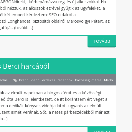
ló AEGONdirekt, körbepárnázva régi és új alkuszokkal. Ha
ól nézzük, az alkuszok ezrével gyűjtik az ügyfeleket, a
ről két embert kérdeztem: SEO oldalról a
ozó Longhandet, biztosítói oldalról Marosvölgyi Pétert, az
atóját. (tovább…)
TOVÁBB
és Berci harcából
zólás
brand . depo . érdekes . facebook . közösségi média . Marketing . SMO . 
tták az elmúlt napokban a blogoszférát és a közösségi
eó óta Berci is jelentkezett, de itt korántsem ért véget a
a dedikált könyves videója látott ugyanis az elmúlt
 üzent ismét Verának. Sőt, a netes párbeszédekből már azt
ább…)