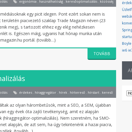
zólás
ergonómia . használhatóság . keresőoptimalizálás . közösségi média . w
érdek
Üzletf
 médiásoknak egy picit idegen. Pont ezért sokan nem is
webá
át területén piacvezető szaklap Trade Magazin néven (23
konve
lenik meg), s tartozott ehhez egy elég nehézkesen
Sprin
lenlét is. Egészen máig, ugyanis hat hónap munka után
start
magazin.hu portál. (tovább…)
Boyle
ie6
ie
TOVÁBB
A
alizálás
AR
zólás
érdekes . híraggregátor . hírek . hírkereső . hírstart . keresőmarketing . 
váltak az olyan hárombetűsök, mint a SEO, a SEM, újabban
van egy évek óta zajló tevékenység, amit ez alapján
 (híraggregátor-optimalizálás). Nem szeretném, ha SMO-
net alapján, de azt sem, ha úgy tekintenénk a hazai piacra,
szélek. (tovább…)