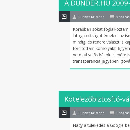
A DUNDER.HU 2009-e
jan
Dunder Krisztián
3 hozzás
Korábban sokat foglalkoztam a
látogatottságot érnek el az i
mindig, és rendre választ is k
fordítottam komolyabb figyelm
nem túl velős írások ellenére
transzparencia jegyében. (tov
02
Kötelezőbiztosító-vá
nov
Dunder Krisztián
1 hozzás
Nagy a tülekedés a Google-ben