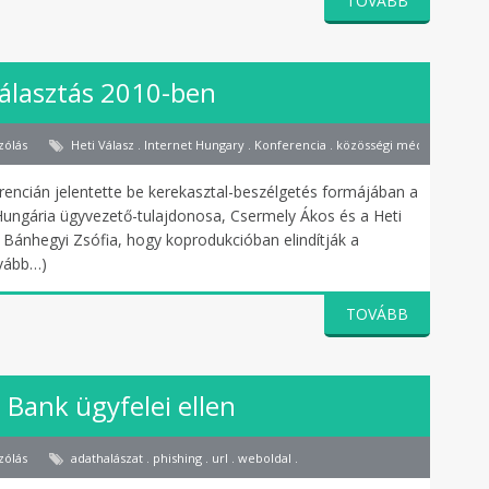
TOVÁBB
álasztás 2010-ben
zólás
Heti Válasz . Internet Hungary . Konferencia . közösségi média . legyélte
erencián jelentette be kerekasztal-beszélgetés formájában a
Hungária ügyvezető-tulajdonosa, Csermely Ákos és a Heti
, Bánhegyi Zsófia, hogy koprodukcióban elindítják a
ovább…)
TOVÁBB
 Bank ügyfelei ellen
zólás
adathalászat . phishing . url . weboldal .