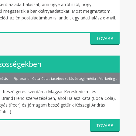
ent az adathalászat, ami ugye arról szól, hogy
ktől megszerzik a bankkártyaadatokat. Most megmutatom,
előtt az én postaládámban is landolt egy adathalász e-mail.
TOVÁBB
özösségekben
zólás
brand . Coca-Cola . facebook . közösségi média . Marketing . Nike . SMO .
al-beszélgetés szerdán a Magyar Kereskedelmi és
BrandTrend szervezésében, ahol Halász Kata (Coca-Cola),
tyás (Peer) és jómagam beszélgetünk Kőszegi András
vább…)
TOVÁBB