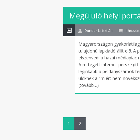
12
Megújuló helyi port
okt
Dunder Krisztián
1 hozzás
Magyarországon gyakorlatilag 
tulajdonú lapkiadó állít elő. A 
elszenvedi a hazai médiapiac m
A rettegett internet persze (it
leginkább a példányszámok teré
ülőknek a "miért nem növeksz
(tovább…)
1
2