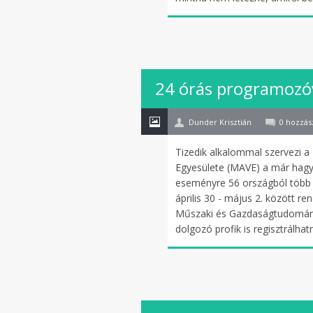
12
24 órás programozó
jan
Dunder Krisztián
0 hozzás
Tizedik alkalommal szervezi a
Egyesülete (MAVE) a már hagy
eseményre 56 országból több 
április 30 - május 2. között re
Műszaki és Gazdaságtudomány
dolgozó profik is regisztrálhat
06