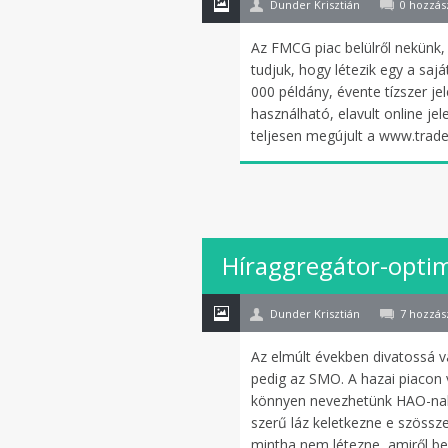
Dunder Krisztián
0 hozzás
Az FMCG piac belülről nekünk,
tudjuk, hogy létezik egy a saj
000 példány, évente tízszer je
használható, elavult online je
teljesen megújult a www.trade
25
Híraggregátor-optim
febr
Dunder Krisztián
7 hozzás
Az elmúlt években divatossá 
pedig az SMO. A hazai piacon 
könnyen nevezhetünk HAO-nak
szerű láz keletkezne e szössze
mintha nem létezne, amiről be