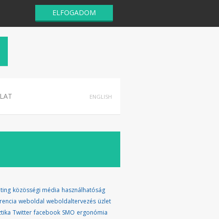
ELFOGADOM
LAT
ENGLISH
ting
közösségi média
használhatóság
rencia
weboldal
weboldaltervezés
üzlet
ztika
Twitter
facebook
SMO
ergonómia