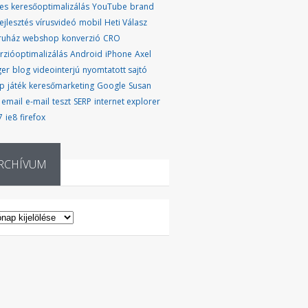
eboldal . weboldaltervezés .
es
keresőoptimalizálás
YouTube
brand
ejlesztés
vírusvideó
mobil
Heti Válasz
ruház
webshop
konverzió
CRO
rzióoptimalizálás
Android
iPhone
Axel
ger
blog
videointerjú
nyomtatott sajtó
up
játék
keresőmarketing
Google
Susan
email
e-mail
teszt
SERP
internet explorer
7
ie8
firefox
RCHÍVUM
CHÍVUM
keresőoptimalizálás . újságírás . üzlet . weboldal .