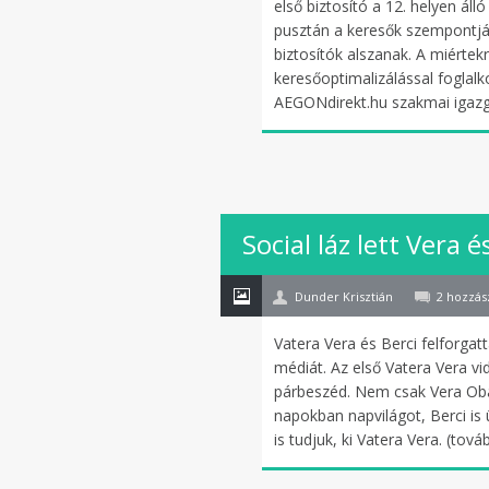
első biztosító a 12. helyen ál
pusztán a keresők szempontjáb
biztosítók alszanak. A miértek
keresőoptimalizálással foglalk
AEGONdirekt.hu szakmai igazg
29
Social láz lett Vera 
okt
Dunder Krisztián
2 hozzás
Vatera Vera és Berci felforga
médiát. Az első Vatera Vera vid
párbeszéd. Nem csak Vera Obam
napokban napvilágot, Berci is
is tudjuk, ki Vatera Vera. (tov