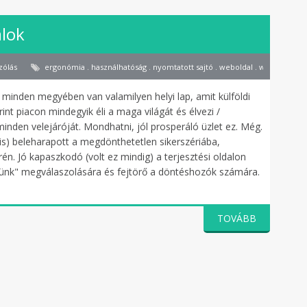
álok
zólás
ergonómia . használhatóság . nyomtatott sajtó . weboldal . weboldalterv
minden megyében van valamilyen helyi lap, amit külföldi
print piacon mindegyik éli a maga világát és élvezi /
inden velejáróját. Mondhatni, jól prosperáló üzlet ez. Még.
t is) beleharapott a megdönthetetlen sikerszériába,
n. Jó kapaszkodó (volt ez mindig) a terjesztési oldalon
ünk" megválaszolására és fejtörő a döntéshozók számára.
TOVÁBB