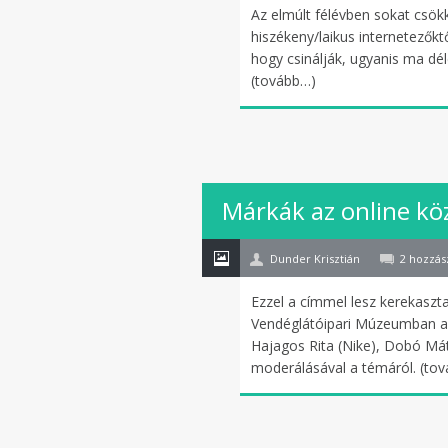
Az elmúlt félévben sokat csökk
hiszékeny/laikus internetező
hogy csinálják, ugyanis ma dél
(tovább…)
26
Márkák az online k
okt
Dunder Krisztián
2 hozzás
Ezzel a címmel lesz kerekaszt
Vendéglátóipari Múzeumban a 
Hajagos Rita (Nike), Dobó Má
moderálásával a témáról. (to