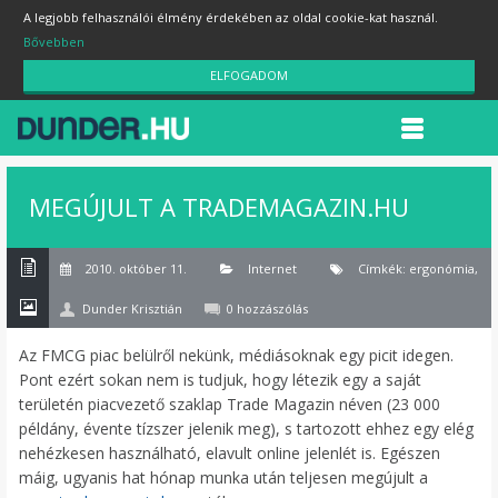
A legjobb felhasználói élmény érdekében az oldal cookie-kat használ.
Bővebben
ELFOGADOM
MEGÚJULT A TRADEMAGAZIN.HU
2010. október 11.
Internet
Címkék:
ergonómia
,
ha
Dunder Krisztián
0 hozzászólás
Az FMCG piac belülről nekünk, médiásoknak egy picit idegen.
Pont ezért sokan nem is tudjuk, hogy létezik egy a saját
területén piacvezető szaklap Trade Magazin néven (23 000
példány, évente tízszer jelenik meg), s tartozott ehhez egy elég
nehézkesen használható, elavult online jelenlét is. Egészen
máig, ugyanis hat hónap munka után teljesen megújult a