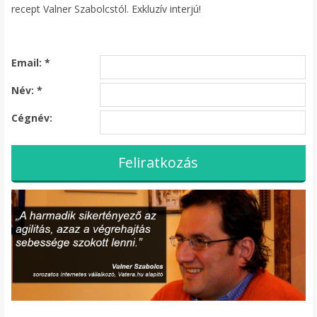
recept Valner Szabolcstól. Exkluzív interjú!
Email:
*
Név:
*
Cégnév: