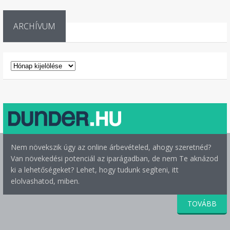
ARCHÍVUM
ARCHÍVUM
Nem növekszik úgy az online árbevételed, ahogy szeretnéd?
Van növekedési potenciál az iparágadban, de nem Te aknázod
ki a lehetőségeket? Lehet, hogy tudunk segíteni, itt
elolvashatod, miben.
TOVÁBB