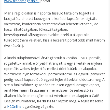
www.trademagazin.hu
portál.
Már a régi oldalon is naponta frissülő tartalom fogadta a
látogatót, lehetett lapozgatni a korábbi lapszámok digitális
változatát, konferencia prezentációkat lehetett letölteni, de
használhatóságában, fókuszáltságában,
keresőoptimalizáltságában évekkel ezelőtti állapotokat
tükrözött (nem véletlen, hisz a lecserélt portál több mint három
éve készült).
A kiadó tulajdonosával átvilágítottuk a korábbi FMCG portált,
rögzítettük annak előnyeit-hátrányait, s egy ár-érték arányban
optimális webes fejlesztés mellett döntöttünk: az alapokat
WordPress nyílt forráskódú portálmotorral, az egyedi igényeket
pedig hozzá kapcsolódó egyedi fejlesztésekkel oldottuk meg. A
site a funkciókhoz igazodóan teljesen egyedi designt kapott,
amit
Hermann Zsuzsanna
menedzser-főszerkesztő és
általam közösen megálmodott wireframe-ek alapján a Café
Design munkatársa,
Berki Péter
rajzolt meg. A fejlesztéseket
a
H2Online
ügynökség végezte.