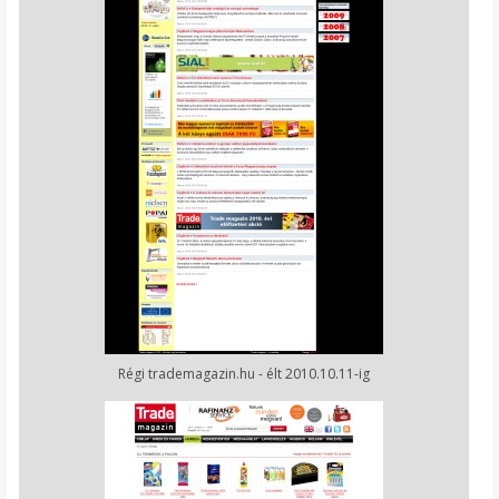
Régi trademagazin.hu - élt 2010.10.11-ig