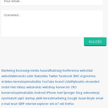
Marketing
közösségi média
használhatóság
Konferencia
weboldal
weboldaltervezés
üzlet
Statisztika
Twitter
facebook
SMO
ergonómia
érdekes
keresőoptimalizálás
YouTube
brand
Üzletfejlesztés
vírusvideó
mobil
Heti Válasz
webáruház
webshop
konverzió
CRO
konverzióoptimalizálás
Android
iPhone
Axel Springer
blog
videointerjú
nyomtatott sajtó
startup
játék
keresőmarketing
Google
Susan Boyle
email
e-mail
teszt
SERP
internet explorer
ie6
ie7
ie8
firefox