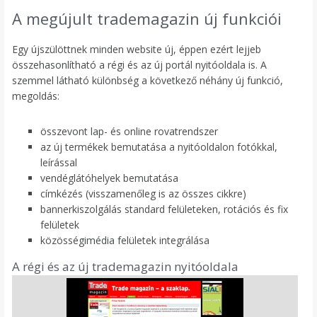
A megújult trademagazin új funkciói
Egy újszülöttnek minden website új, éppen ezért lejjeb
összehasonlítható a régi és az új portál nyitóoldala is. A
szemmel látható különbség a következő néhány új funkció,
megoldás:
összevont lap- és online rovatrendszer
az új termékek bemutatása a nyitóoldalon fotókkal,
leírással
vendéglátóhelyek bemutatása
címkézés (visszamenőleg is az összes cikkre)
bannerkiszolgálás standard felületeken, rotációs és fix
felületek
közösségimédia felületek integrálása
A régi és az új trademagazin nyitóoldala