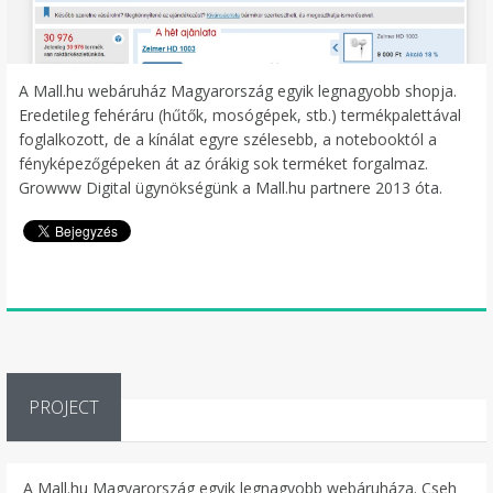
A Mall.hu webáruház Magyarország egyik legnagyobb shopja.
Eredetileg fehéráru (hűtők, mosógépek, stb.) termékpalettával
foglalkozott, de a kínálat egyre szélesebb, a notebooktól a
fényképezőgépeken át az órákig sok terméket forgalmaz.
Growww Digital ügynökségünk a Mall.hu partnere 2013 óta.
PROJECT
A Mall.hu Magyarország egyik legnagyobb webáruháza. Cseh