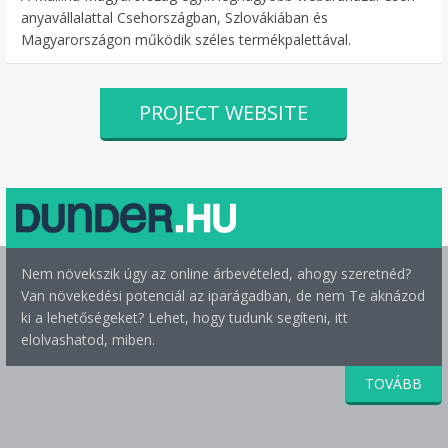
anyavállalattal Csehországban, Szlovákiában és
Magyarországon működik széles termékpalettával.
PROJECT WEBSITE
Nem növekszik úgy az online árbevételed, ahogy szeretnéd?
Van növekedési potenciál az iparágadban, de nem Te aknázod
ki a lehetőségeket? Lehet, hogy tudunk segíteni, itt
elolvashatod, miben.
TOVÁBB