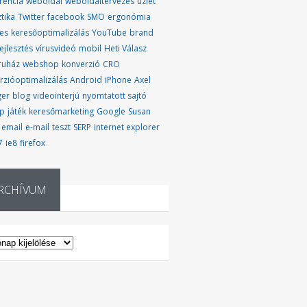
rencia
weboldal
weboldaltervezés
üzlet
ztika
Twitter
facebook
SMO
ergonómia
es
keresőoptimalizálás
YouTube
brand
ejlesztés
vírusvideó
mobil
Heti Válasz
ruház
webshop
konverzió
CRO
rzióoptimalizálás
Android
iPhone
Axel
ger
blog
videointerjú
nyomtatott sajtó
up
játék
keresőmarketing
Google
Susan
email
e-mail
teszt
SERP
internet explorer
7
ie8
firefox
RCHÍVUM
CHÍVUM