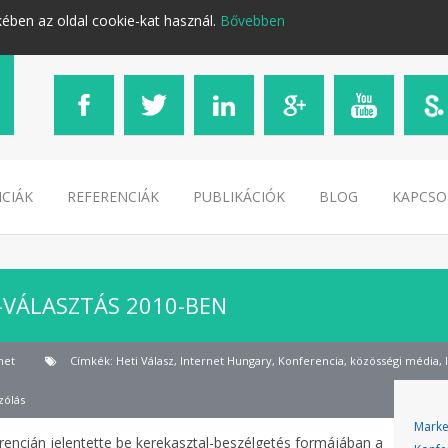
kében az oldal cookie-kat használ.
Bővebben
CIÁK
REFERENCIÁK
PUBLIKÁCIÓK
BLOG
KAPCSO
-VÁLASZTÁS 2010-BEN
net
Címkék:
Heti Válasz
,
Internet Hungary
,
Konferencia
,
közösségi média
,
zólás
Marke
erencián jelentette be kerekasztal-beszélgetés formájában a