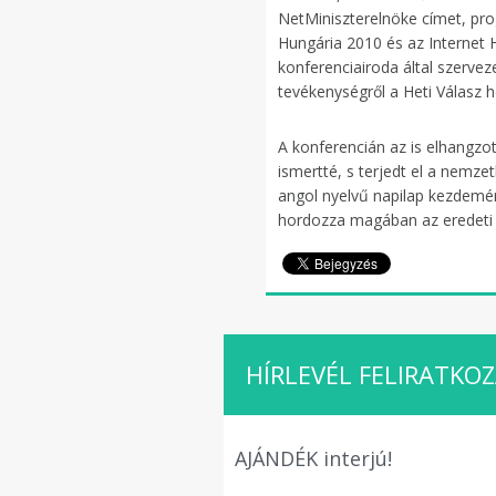
NetMiniszterelnöke címet, pr
Hungária 2010 és az Internet
konferenciairoda által szervez
tevékenységről a Heti Válasz h
A konferencián az is elhangzot
ismertté, s terjedt el a nemze
angol nyelvű napilap kezdemén
hordozza magában az eredeti p
HÍRLEVÉL FELIRATKO
AJÁNDÉK interjú!