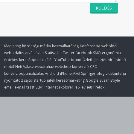
Marketing
közösségi média
használhatóság
Konferencia
weboldal
weboldaltervezés
üzlet
Statisztika
Twitter
facebook
SMO
ergonómia
érdekes
keresőoptimalizálás
YouTube
brand
Üzletfejlesztés
vírusvideó
mobil
Heti Válasz
webáruház
webshop
konverzió
CRO
konverzióoptimalizálás
Android
iPhone
Axel Springer
blog
videointerjú
nyomtatott sajtó
startup
játék
keresőmarketing
Google
Susan Boyle
email
e-mail
teszt
SERP
internet explorer
ie6
ie7
ie8
firefox