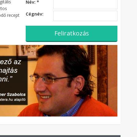
itális
Név:
*
ztos
Cégnév:
ödő recept