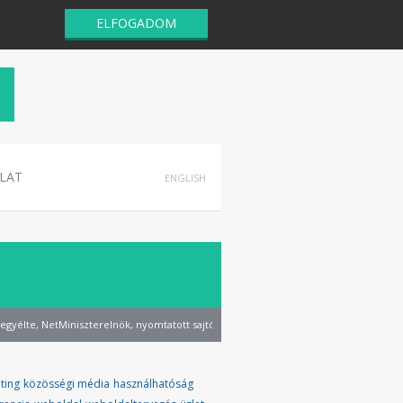
ELFOGADOM
LAT
ENGLISH
legyélte
,
NetMiniszterelnök
,
nyomtatott sajtó
,
SMO
,
weboldal
ting
közösségi média
használhatóság