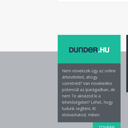
Nem növekszik úgy az online
árbevételed, ahogy
szeretnéd? Van növekedési
potenciál az iparágadban, de
nem Te aknázod ki a
lehetőségeket? Lehet, hogy
tudunk segíteni, itt
elolvashatod, miben.
TOVÁBB