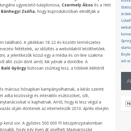
Konfe
Hungária ügyvezető-tulajdonosa,
Csermely Ákos
és a Heti
Statis
,
Bánhegyi Zsófia
, hogy koprodukcióban elindítják a
érdek
Üzletf
webá
konve
Sprin
n található. A játékban 18-22 év közötti természetes
start
ezési feltételek, az időzítés a weboldalról letölthetőek.
Boyle
zni, a jelentkezők közül egy a média és on-line szakma
ie6
ie
l álló zsűri dönt arról, kik jutnak a döntőbe. A
y
Baló György
biztosan zsűritag lesz, a többiek kilétéről
A
r és március hónapban kampányolhatnak, a kiírás szerint
et adta közösségi és interaktív eszközöket, sőt,
anácsokat is kaphatnak. Arról, hogy ki lesz végül a
AR
vazás útján döntenek az internetezők 2010. április elsején.
 kerül sor. A győztes 500 000 Ft készpénzjutalomban
ontosabb, hogy egy éven át viselheti Magyaroszág