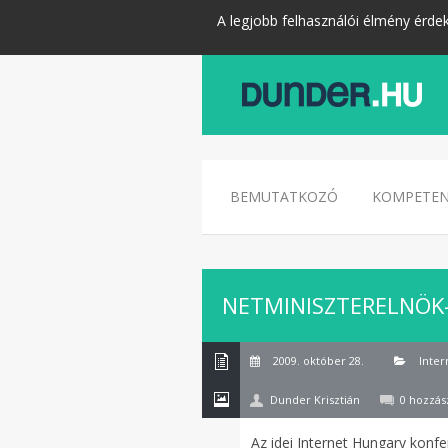
A legjobb felhasználói élmény érde
BEMUTATKOZÓ
KOMPETEN
NETMINISZTERELNÖK
2009. október 28.
Inter
Dunder Krisztián
0 hozzás
Az idei Internet Hungary konf