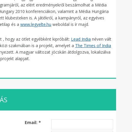
ogramjáról, az elért eredményekről beszámolhat a Média
 Hungary 2010 konferenciákon, valamint a Média Hungária
ett klubesteken is. A játékról, a kampányról, az egyéves
etilap és a
www.legyelte.hu
weboldal is ír majd.
t , hogy az ötlet egyébként kipróbált:
Lead India
néven vált
tközi szakmában is a projekt, amelyet a
The Times of India
yezett. A magyar változat jócskán átdolgozva, lokalizálva
rojekt alapjait.
ZÁS
Email:
*