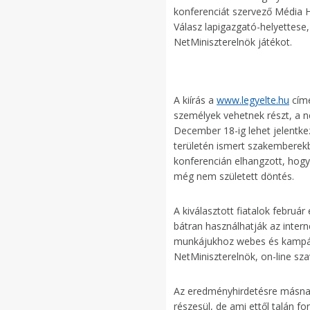
konferenciát szervező Média 
Válasz lapigazgató-helyettese
NetMiniszterelnök játékot.
A kiírás a
www.legyelte.hu
címe
személyek vehetnek részt, a nev
December 18-ig lehet jelentke
területén ismert szakemberekbő
konferencián elhangzott, hog
még nem született döntés.
A kiválasztott fiatalok februá
bátran használhatják az intern
munkájukhoz webes és kampányt
NetMiniszterelnök, on-line sza
Az eredményhirdetésre másnap
részesül, de ami ettől talán f