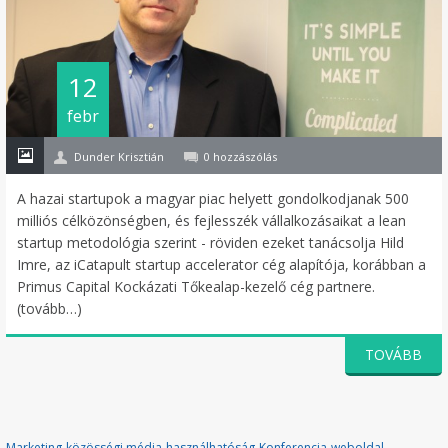
12
febr
Dunder Krisztián
0 hozzászólás
A hazai startupok a magyar piac helyett gondolkodjanak 500
milliós célközönségben, és fejlesszék vállalkozásaikat a lean
startup metodológia szerint - röviden ezeket tanácsolja Hild
Imre, az iCatapult startup accelerator cég alapítója, korábban a
Primus Capital Kockázati Tőkealap-kezelő cég partnere.
(tovább…)
TOVÁBB
Marketing
közösségi média
használhatóság
Konferencia
weboldal