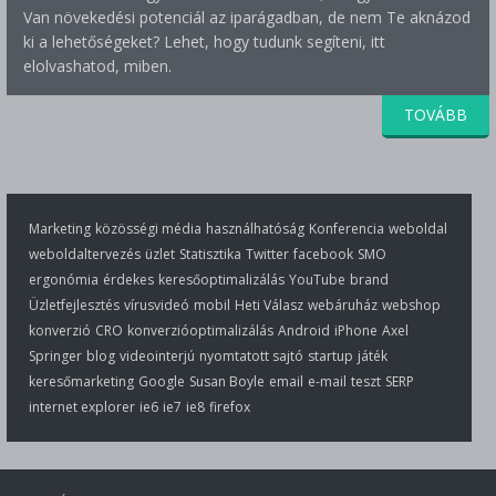
Van növekedési potenciál az iparágadban, de nem Te aknázod
ki a lehetőségeket? Lehet, hogy tudunk segíteni, itt
elolvashatod, miben.
TOVÁBB
Marketing
közösségi média
használhatóság
Konferencia
weboldal
weboldaltervezés
üzlet
Statisztika
Twitter
facebook
SMO
ergonómia
érdekes
keresőoptimalizálás
YouTube
brand
Üzletfejlesztés
vírusvideó
mobil
Heti Válasz
webáruház
webshop
konverzió
CRO
konverzióoptimalizálás
Android
iPhone
Axel
Springer
blog
videointerjú
nyomtatott sajtó
startup
játék
keresőmarketing
Google
Susan Boyle
email
e-mail
teszt
SERP
internet explorer
ie6
ie7
ie8
firefox