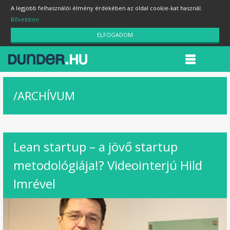
A legjobb felhasználói élmény érdekében az oldal cookie-kat használ.
Bővebben
ELFOGADOM
/
ARCHÍVUM
Lean startup – a jövő startup
metodológiája!? Videointerjú Hild
Imrével