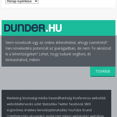
ARCHÍVUM
Nem növekszik úgy az online árbevételed, ahogy szeretnéd?
Van növekedési potenciál az iparágadban, de nem Te aknázod
ki a lehetőségeket? Lehet, hogy tudunk segíteni, itt
elolvashatod, miben.
TOVÁBB
Marketing
közösségi média
használhatóság
Konferencia
weboldal
weboldaltervezés
üzlet
Statisztika
Twitter
facebook
SMO
ergonómia
érdekes
keresőoptimalizálás
YouTube
brand
Üzletfejlesztés
vírusvideó
mobil
Heti Válasz
webáruház
webshop