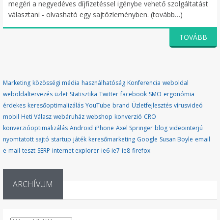
megéri a negyedéves díjfizetéssel igénybe vehető szolgáltatást
választani - olvasható egy sajtözleményben. (tovább…)
TOVÁBB
Marketing
közösségi média
használhatóság
Konferencia
weboldal
weboldaltervezés
üzlet
Statisztika
Twitter
facebook
SMO
ergonómia
érdekes
keresőoptimalizálás
YouTube
brand
Üzletfejlesztés
vírusvideó
mobil
Heti Válasz
webáruház
webshop
konverzió
CRO
konverzióoptimalizálás
Android
iPhone
Axel Springer
blog
videointerjú
nyomtatott sajtó
startup
játék
keresőmarketing
Google
Susan Boyle
email
e-mail
teszt
SERP
internet explorer
ie6
ie7
ie8
firefox
ARCHÍVUM