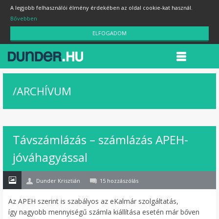
A legjobb felhasználói élmény érdekében az oldal cookie-kat használ.
Bővebben
ELFOGADOM
/
ARCHÍVUM
Távszámlázás – számlázás APEH-
17
jóváhagyással
jún
Dunder Krisztián
15 hozzászólás
Az APEH szerint is szabályos az eKalmár szolgáltatás,
így nagyobb mennyiségű számla kiállítása esetén már bőven