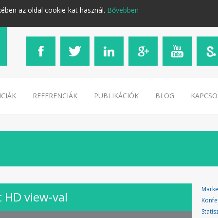
kében az oldal cookie-kat használ.
Bővebben
CIÁK
REFERENCIÁK
PUBLIKÁCIÓK
BLOG
KAPCSO
Marke
t HD view-val
Konfe
Statis