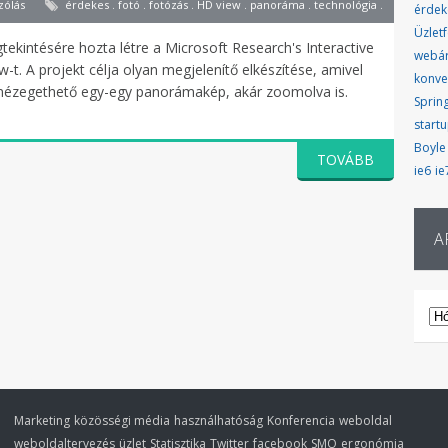
zólás
érdekes . fotó . fotózás . HD view . panoráma . technológia .
érdek
Üzletf
ekintésére hozta létre a Microsoft Research's Interactive
webá
-t. A projekt célja olyan megjelenítő elkészítése, amivel
konve
t nézegethető egy-egy panorámakép, akár zoomolva is.
Sprin
start
Boyle
TOVÁBB
ie6
ie
A
AR
Marketing
közösségi média
használhatóság
Konferencia
weboldal
weboldaltervezés
üzlet
Statisztika
Twitter
facebook
SMO
ergonómia