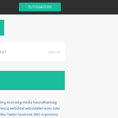
ELFOGADOM
LAT
ENGLISH
ting
közösségi média
használhatóság
rencia
weboldal
weboldaltervezés
üzlet
ztika
Twitter
facebook
SMO
ergonómia