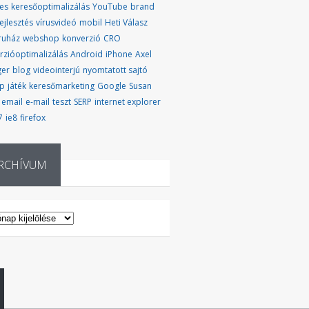
es
keresőoptimalizálás
YouTube
brand
ejlesztés
vírusvideó
mobil
Heti Válasz
ruház
webshop
konverzió
CRO
rzióoptimalizálás
Android
iPhone
Axel
ger
blog
videointerjú
nyomtatott sajtó
up
játék
keresőmarketing
Google
Susan
email
e-mail
teszt
SERP
internet explorer
7
ie8
firefox
RCHÍVUM
CHÍVUM