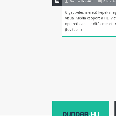
Dunder Krisztián
0 hozzás
Gigapixeles méretű képek megt
Visual Media csoport a HD View
optimális adatletöltés mellet
(tovább…)