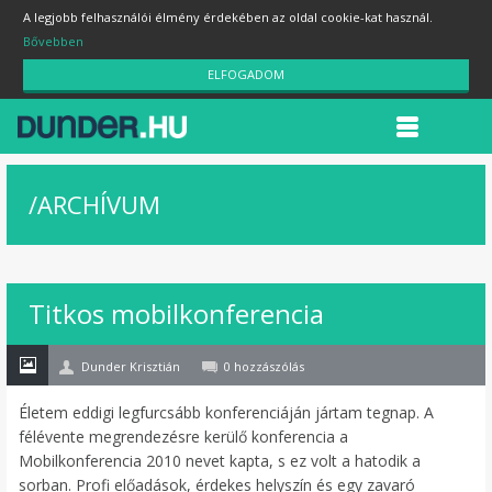
A legjobb felhasználói élmény érdekében az oldal cookie-kat használ.
Bővebben
ELFOGADOM
/
ARCHÍVUM
07
Titkos mobilkonferencia
máj
Dunder Krisztián
0 hozzászólás
Életem eddigi legfurcsább konferenciáján jártam tegnap. A
félévente megrendezésre kerülő konferencia a
Mobilkonferencia 2010 nevet kapta, s ez volt a hatodik a
sorban. Profi előadások, érdekes helyszín és egy zavaró