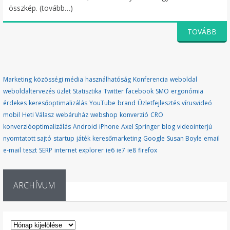
összkép. (tovább…)
TOVÁBB
Marketing
közösségi média
használhatóság
Konferencia
weboldal
weboldaltervezés
üzlet
Statisztika
Twitter
facebook
SMO
ergonómia
érdekes
keresőoptimalizálás
YouTube
brand
Üzletfejlesztés
vírusvideó
mobil
Heti Válasz
webáruház
webshop
konverzió
CRO
konverzióoptimalizálás
Android
iPhone
Axel Springer
blog
videointerjú
nyomtatott sajtó
startup
játék
keresőmarketing
Google
Susan Boyle
email
e-mail
teszt
SERP
internet explorer
ie6
ie7
ie8
firefox
ARCHÍVUM
ARCHÍVUM