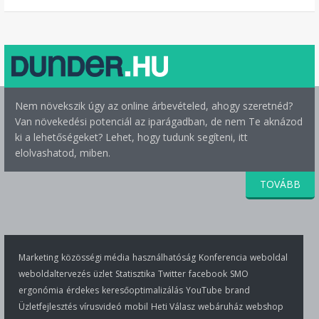
Nem növekszik úgy az online árbevételed, ahogy szeretnéd?
Van növekedési potenciál az iparágadban, de nem Te aknázod
ki a lehetőségeket? Lehet, hogy tudunk segíteni, itt
elolvashatod, miben.
TOVÁBB
Marketing
közösségi média
használhatóság
Konferencia
weboldal
weboldaltervezés
üzlet
Statisztika
Twitter
facebook
SMO
ergonómia
érdekes
keresőoptimalizálás
YouTube
brand
Üzletfejlesztés
vírusvideó
mobil
Heti Válasz
webáruház
webshop