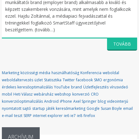
munkáltatói brand (employer brand) alkalmasabb a kiváló és
képzett szakemberek vonzására, mint amelyik nem foglalkozik
ezzel. Hajdu Zoltánnal, a médiapiaci fejvadászattal és
tréningekkel foglalkozó SmartStaff ügyvezetőjével
beszélgettem. (tovább…)
TOVÁBB
Marketing
közösségi média
használhatóság
Konferencia
weboldal
weboldaltervezés
üzlet
Statisztika
Twitter
facebook
SMO
ergonómia
érdekes
keresőoptimalizálás
YouTube
brand
Üzletfejlesztés
vírusvideó
mobil
Heti Válasz
webáruház
webshop
konverzió
CRO
konverzióoptimalizálás
Android
iPhone
Axel Springer
blog
videointerjú
nyomtatott sajtó
startup
játék
keresőmarketing
Google
Susan Boyle
email
e-mail
teszt
SERP
internet explorer
ie6
ie7
ie8
firefox
ARCHÍVUM