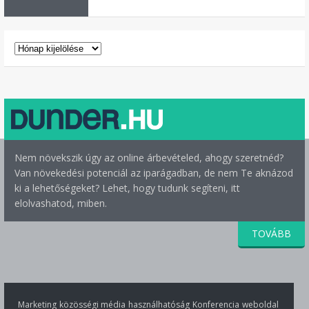
ARCHÍVUM
Nem növekszik úgy az online árbevételed, ahogy szeretnéd?
Van növekedési potenciál az iparágadban, de nem Te aknázod
ki a lehetőségeket? Lehet, hogy tudunk segíteni, itt
elolvashatod, miben.
TOVÁBB
Marketing
közösségi média
használhatóság
Konferencia
weboldal