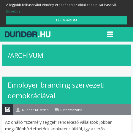
A legjobb felhasználói élmény érdekében az oldal cookie-kat használ.
Bővebben
ELFOGADOM
/
ARCHÍVUM
Employer branding szervezeti
05
demokráciával
dec
Dunder Krisztián
0 hozzászólás
Az önálló "személyiséggel" rendelkező vállalatok jobban
megkülönböztethetőek konkurenciáiktól, így az erős