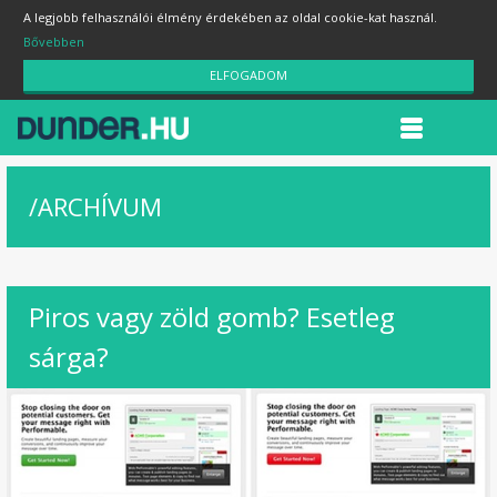
A legjobb felhasználói élmény érdekében az oldal cookie-kat használ.
Bővebben
ELFOGADOM
/
ARCHÍVUM
Piros vagy zöld gomb? Esetleg
sárga?