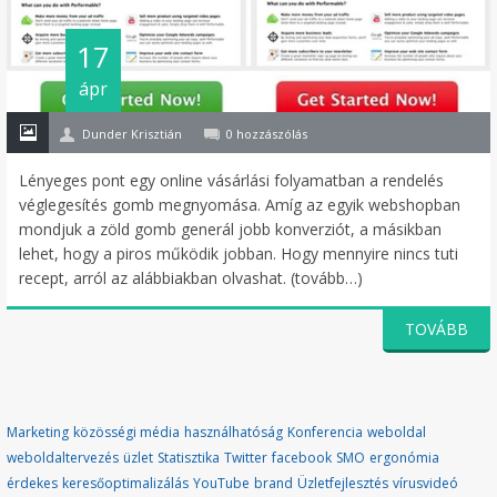
17
ápr
Dunder Krisztián
0 hozzászólás
Lényeges pont egy online vásárlási folyamatban a rendelés
véglegesítés gomb megnyomása. Amíg az egyik webshopban
mondjuk a zöld gomb generál jobb konverziót, a másikban
lehet, hogy a piros működik jobban. Hogy mennyire nincs tuti
recept, arról az alábbiakban olvashat. (tovább…)
TOVÁBB
Marketing
közösségi média
használhatóság
Konferencia
weboldal
weboldaltervezés
üzlet
Statisztika
Twitter
facebook
SMO
ergonómia
érdekes
keresőoptimalizálás
YouTube
brand
Üzletfejlesztés
vírusvideó