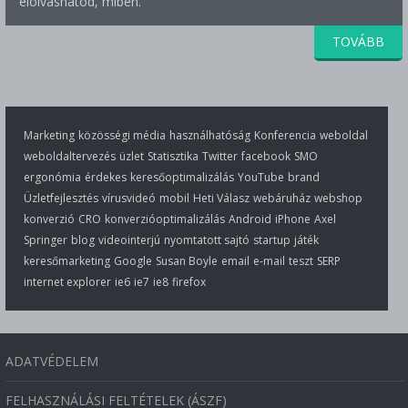
elolvashatod, miben.
TOVÁBB
Marketing
közösségi média
használhatóság
Konferencia
weboldal
weboldaltervezés
üzlet
Statisztika
Twitter
facebook
SMO
ergonómia
érdekes
keresőoptimalizálás
YouTube
brand
Üzletfejlesztés
vírusvideó
mobil
Heti Válasz
webáruház
webshop
konverzió
CRO
konverzióoptimalizálás
Android
iPhone
Axel
Springer
blog
videointerjú
nyomtatott sajtó
startup
játék
keresőmarketing
Google
Susan Boyle
email
e-mail
teszt
SERP
internet explorer
ie6
ie7
ie8
firefox
ADATVÉDELEM
FELHASZNÁLÁSI FELTÉTELEK (ÁSZF)