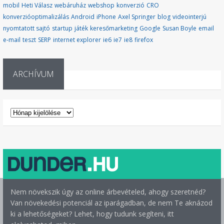
mobil
Heti Válasz
webáruház
webshop
konverzió
CRO
konverzióoptimalizálás
Android
iPhone
Axel Springer
blog
videointerjú
nyomtatott sajtó
startup
játék
keresőmarketing
Google
Susan Boyle
email
e-mail
teszt
SERP
internet explorer
ie6
ie7
ie8
firefox
ARCHÍVUM
ARCHÍVUM
Nem növekszik úgy az online árbevételed, ahogy szeretnéd?
Van növekedési potenciál az iparágadban, de nem Te aknázod
ki a lehetőségeket? Lehet, hogy tudunk segíteni, itt