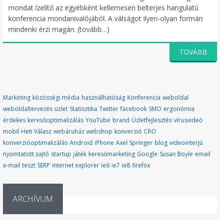
mondat ízelítő az egyébként kellemesen belterjes hangulatú
konferencia mondanivalójából. A válságot ilyen-olyan formán
mindenki érzi magán. (tovább…)
TOVÁBB
Marketing
közösségi média
használhatóság
Konferencia
weboldal
weboldaltervezés
üzlet
Statisztika
Twitter
facebook
SMO
ergonómia
érdekes
keresőoptimalizálás
YouTube
brand
Üzletfejlesztés
vírusvideó
mobil
Heti Válasz
webáruház
webshop
konverzió
CRO
konverzióoptimalizálás
Android
iPhone
Axel Springer
blog
videointerjú
nyomtatott sajtó
startup
játék
keresőmarketing
Google
Susan Boyle
email
e-mail
teszt
SERP
internet explorer
ie6
ie7
ie8
firefox
ARCHÍVUM