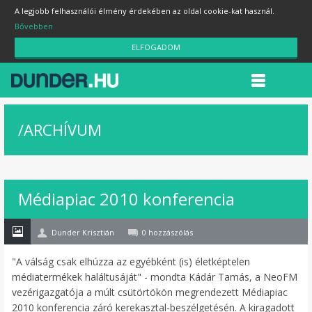
A legjobb felhasználói élmény érdekében az oldal cookie-kat használ.
Bővebben
ELFOGADOM
/
ARCHÍVUM
22
Médiapiac 2010 konferencia
márc
Dunder Krisztián
0 hozzászólás
"A válság csak elhúzza az egyébként (is) életképtelen
médiatermékek haláltusáját" - mondta Kádár Tamás, a NeoFM
vezérigazgatója a múlt csütörtökön megrendezett Médiapiac
2010 konferencia záró kerekasztal-beszélgetésén. A kiragadott