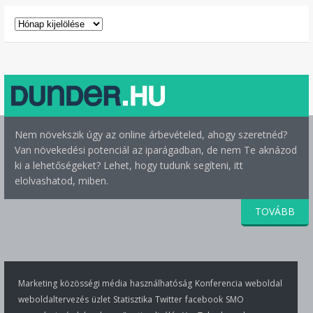
ARCHÍVUM
Nem növekszik úgy az online árbevételed, ahogy szeretnéd?
Van növekedési potenciál az iparágadban, de nem Te aknázod
ki a lehetőségeket? Lehet, hogy tudunk segíteni, itt
elolvashatod, miben.
TOVÁBB
Marketing
közösségi média
használhatóság
Konferencia
weboldal
weboldaltervezés
üzlet
Statisztika
Twitter
facebook
SMO