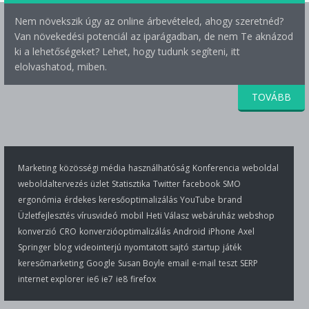
Nem növekszik úgy az online árbevételed, ahogy szeretnéd?
Van növekedési potenciál az iparágadban, de nem Te aknázod
ki a lehetőségeket? Lehet, hogy tudunk segíteni, itt
elolvashatod, miben.
TOVÁBB
Marketing
közösségi média
használhatóság
Konferencia
weboldal
weboldaltervezés
üzlet
Statisztika
Twitter
facebook
SMO
ergonómia
érdekes
keresőoptimalizálás
YouTube
brand
Üzletfejlesztés
vírusvideó
mobil
Heti Válasz
webáruház
webshop
konverzió
CRO
konverzióoptimalizálás
Android
iPhone
Axel
Springer
blog
videointerjú
nyomtatott sajtó
startup
játék
keresőmarketing
Google
Susan Boyle
email
e-mail
teszt
SERP
internet explorer
ie6
ie7
ie8
firefox