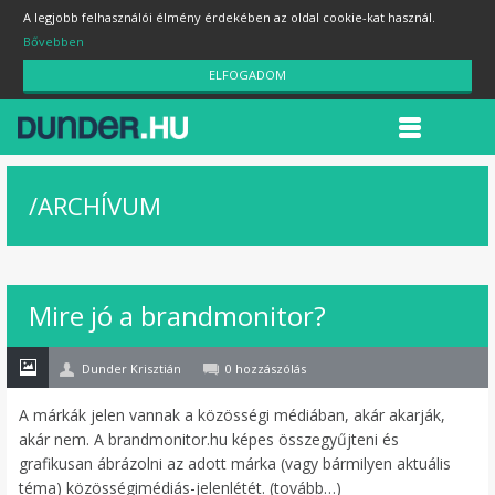
A legjobb felhasználói élmény érdekében az oldal cookie-kat használ.
Bővebben
ELFOGADOM
/
ARCHÍVUM
23
Mire jó a brandmonitor?
júl
Dunder Krisztián
0 hozzászólás
A márkák jelen vannak a közösségi médiában, akár akarják,
akár nem. A brandmonitor.hu képes összegyűjteni és
grafikusan ábrázolni az adott márka (vagy bármilyen aktuális
téma) közösségimédiás-jelenlétét. (tovább…)