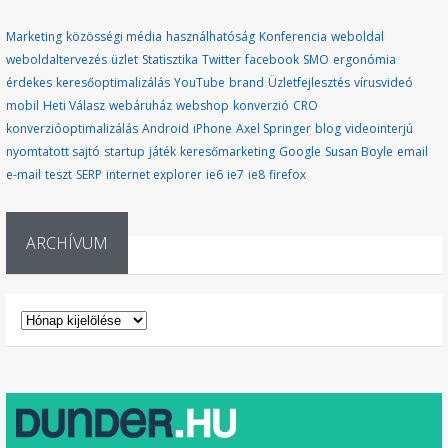
Marketing
közösségi média
használhatóság
Konferencia
weboldal
weboldaltervezés
üzlet
Statisztika
Twitter
facebook
SMO
ergonómia
érdekes
keresőoptimalizálás
YouTube
brand
Üzletfejlesztés
vírusvideó
mobil
Heti Válasz
webáruház
webshop
konverzió
CRO
konverzióoptimalizálás
Android
iPhone
Axel Springer
blog
videointerjú
nyomtatott sajtó
startup
játék
keresőmarketing
Google
Susan Boyle
email
e-mail
teszt
SERP
internet explorer
ie6
ie7
ie8
firefox
ARCHÍVUM
ARCHÍVUM