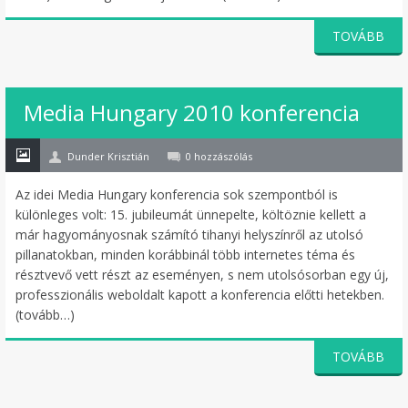
TOVÁBB
25
Media Hungary 2010 konferencia
máj
Dunder Krisztián
0 hozzászólás
Az idei Media Hungary konferencia sok szempontból is
különleges volt: 15. jubileumát ünnepelte, költöznie kellett a
már hagyományosnak számító tihanyi helyszínről az utolsó
pillanatokban, minden korábbinál több internetes téma és
résztvevő vett részt az eseményen, s nem utolsósorban egy új,
professzionális weboldalt kapott a konferencia előtti hetekben.
(tovább…)
TOVÁBB