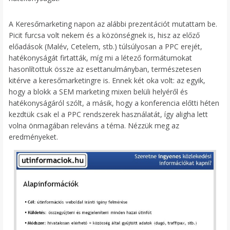
A Keresőmarketing napon az alábbi prezentációt mutattam be.
Picit furcsa volt nekem és a közönségnek is, hisz az előző
előadások (Malév, Cetelem, stb.) túlsúlyosan a PPC erejét,
hatékonyságát firtatták, míg mi a létező formátumokat
hasonlítottuk össze az esettanulmányban, természetesen
kitérve a keresőmarketingre is. Ennek két oka volt: az egyik,
hogy a blokk a SEM marketing mixen belüli helyéről és
hatékonyságáról szólt, a másik, hogy a konferencia előtti héten
kezdtük csak el a PPC rendszerek használatát, így aligha lett
volna önmagában releváns a téma. Nézzük meg az
eredményeket.