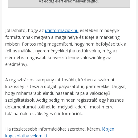
Az eddig elért eredmények segítői.
Jól látható, hogy az
utinformaciok.hu
esetében mindegyik
formátumnak megvan a maga helye és ideje a marketing
mixben. Fontos még megemlíteni, hogy nem befolyásoltuk a
felhasználókat nyereményekkel (ha tettük volna, még az
elértnél is magasabb konverzió lenne valószínűleg az
eredmény).
A regisztrációs kampány fut tovább, közben a szakmai
közösség is teszi a dolgát: pályázatot ír, partnerekkel tárgyal,
hogy mihamarabb elindulhassanak rajta a valósidejű
szolgáltatások. Addig pedig minden regisztráló egy hasznos
dokumentumot tölthet le, melyből kiderül, most merre
találhatóak a szükséges útinformációk.
Ha részletesebb információkat szeretne, kérem,
lépjen
kapcsolatba velem itt
.