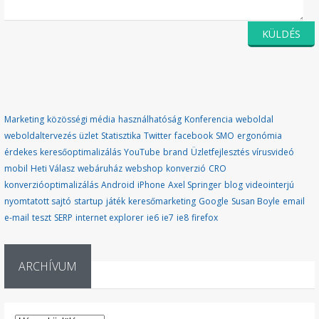
Marketing
közösségi média
használhatóság
Konferencia
weboldal
weboldaltervezés
üzlet
Statisztika
Twitter
facebook
SMO
ergonómia
érdekes
keresőoptimalizálás
YouTube
brand
Üzletfejlesztés
vírusvideó
mobil
Heti Válasz
webáruház
webshop
konverzió
CRO
konverzióoptimalizálás
Android
iPhone
Axel Springer
blog
videointerjú
nyomtatott sajtó
startup
játék
keresőmarketing
Google
Susan Boyle
email
e-mail
teszt
SERP
internet explorer
ie6
ie7
ie8
firefox
ARCHÍVUM