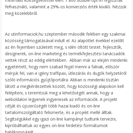
minimális költségvetéssel elért 7 800 double-opt-in regisztrált
felhasználó, valamint a 29%-os konverziós érték kiváló. Nézzük
meg közelebbről.
Az utinformaciok.hu szeptember második felében egy szakmai
közösség támogatásával indult el. Az alapötlet évekkel ezelőtt
az én fejemben született meg, s idén öltött testet: fejlesztők,
designerek, on-line marketing és termékfejlesztési tanácsadók
vettek részt az eddig elértekben. Abban már az elején mindenki
egyetértett, hogy nem szabad fejjel menni a falnak, először
mérjük fel, van-e igény traffipax, útlezárás és dugók helyzetéről
szóló információs gyűjtőportálra. Abban is mindenki tisztán
látott a megkérdezettek között, hogy közösségi alapokon kell
felépíteni, s teremtsük meg a lehetőségét annak, hogy a
weboldalon legyenek ingyenesek az információk. A projekt
célját és újszerűségét több hazai kiadó és on-line
tartalomszolgáltató felismerte, és a projekt mellé álltak.
Segítségükkel egy igazi on-line kampányt tudtunk tervezni,
kipróbálhattuk az egyes on-line hirdetési formátumok
hatékonyságát.