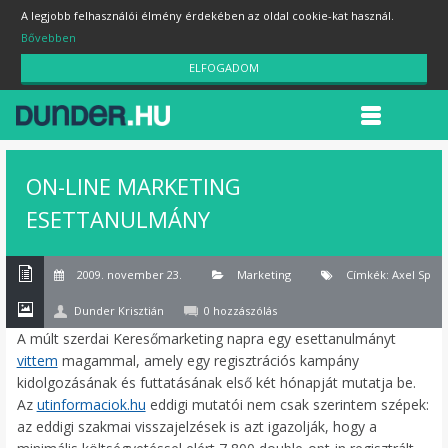
A legjobb felhasználói élmény érdekében az oldal cookie-kat használ.
Bővebben
ELFOGADOM
ON-LINE MARKETING
ESETTANULMÁNY
2009. november 23.
Marketing
Címkék:
Axel Sprin
Dunder Krisztián
0 hozzászólás
A múlt szerdai Keresőmarketing napra egy esettanulmányt
vittem
magammal, amely egy regisztrációs kampány
kidolgozásának és futtatásának első két hónapját mutatja be.
Az
utinformaciok.hu
eddigi mutatói nem csak szerintem szépek:
az eddigi szakmai visszajelzések is azt igazolják, hogy a