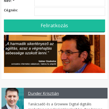
Név:
*
Cégnév:
Dunder Krisztián
Tanácsadó és a Growww Digital digitális