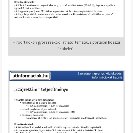
Hírportálokon gyors reakció látható, tematikus portálon hosszú
"cikkélet".