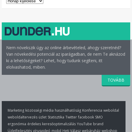
ARCHÍVUM
Nem növekszik úgy az online árbevételed, ahogy szeretnéd?
Van növekedési potenciál az iparágadban, de nem Te aknázod
ki a lehetőségeket? Lehet, hogy tudunk segíteni, itt
elolvashatod, miben.
TOVÁBB
Marketing
közösségi média
használhatóság
Konferencia
weboldal
weboldaltervezés
üzlet
Statisztika
Twitter
facebook
SMO
ergonómia
érdekes
keresőoptimalizálás
YouTube
brand
Üzletfejlesztés
vírusvideó
mobil
Heti Válasz
webáruház
webshop